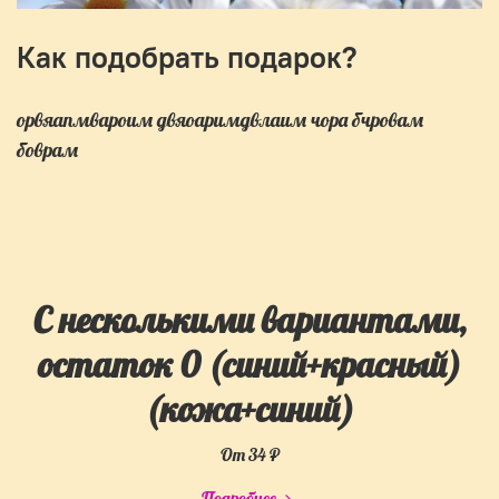
Как подобрать подарок?
орвяапмвароим двяоаримдвлаим чора бчровам
боврам
С несколькими вариантами,
остаток 0 (синий+красный)
(кожа+синий)
От
34 ₽
Подробнее