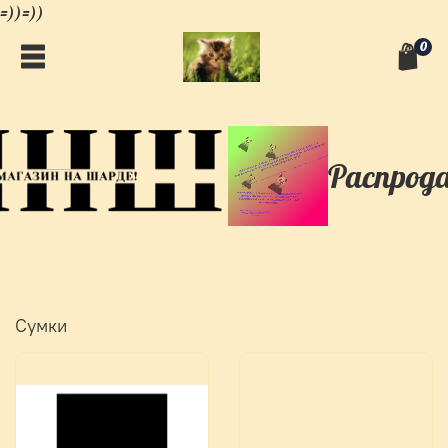
=))=))
0
Распро
Сумки