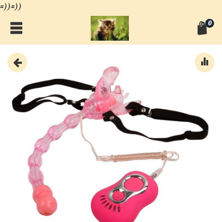
=))=))
0