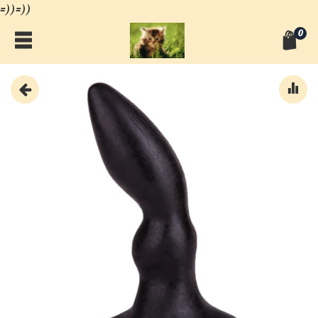
=))=))
0