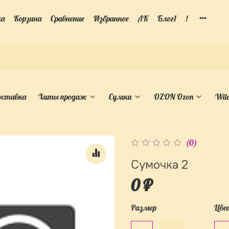
ка
Корзина
Сравнение
Избранное
ЛК
Блог1
!
доставка
Хиты продаж
Сумки
OZON Ozon
Wild
(0)
Сумочка 2
0 ₽
Размер
Цве