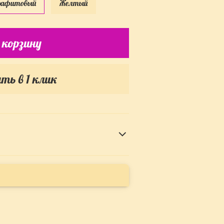
рафитовый
Желтый
 корзину
ть в 1 клик