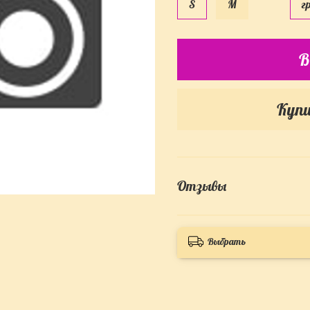
S
M
г
В
Купи
Отзывы
Выбрать