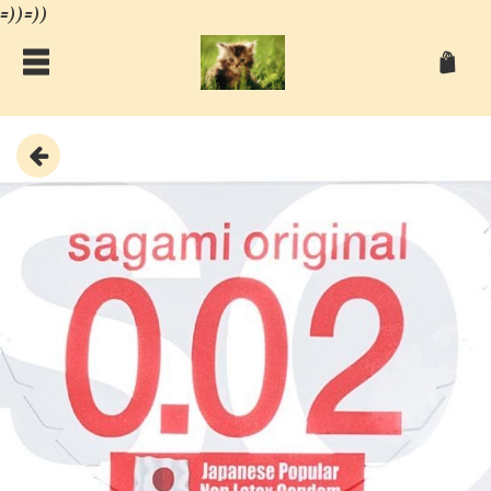
=))=))