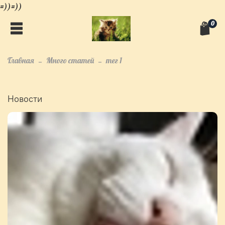
=))=))
0
Главная
Много статей
тег 1
Новости